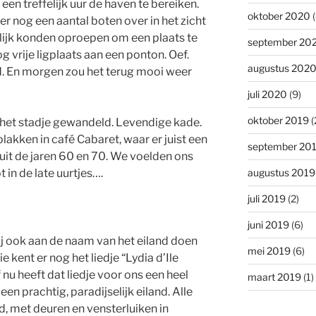
een treffelijk uur de haven te bereiken.
oktober 2020
(
r nog een aantal boten over in het zicht
lijk konden oproepen om een plaats te
september 20
g vrije ligplaats aan een ponton. Oef.
augustus 202
. En morgen zou het terug mooi weer
juli 2020
(9)
oktober 2019
(
 het stadje gewandeld. Levendige kade.
 plakken in café Cabaret, waar er juist een
september 20
uit de jaren 60 en 70. We voelden ons
augustus 2019
 in de late uurtjes….
juli 2019
(2)
juni 2019
(6)
j ook aan de naam van het eiland doen
mei 2019
(6)
ie kent er nog het liedje “Lydia d’Ile
 nu heeft dat liedje voor ons een heel
maart 2019
(1)
een prachtig, paradijselijk eiland. Alle
rd, met deuren en vensterluiken in