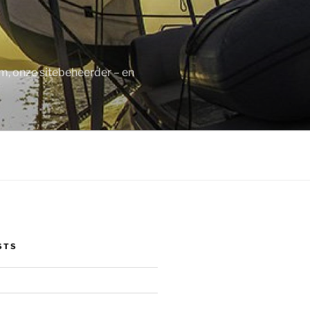
m, onze sitebeheerder – en
STS