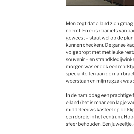
Men zegt dat eiland zich graag
noemt. En er is daar iets van aan
geweest – staat wel op de plann
kunnen checken). De ganse kade
volgepropt met met leuke resta
souvenir – en strandkledijwinkel
morgen was er ook een marktje
specialiteiten aan de man brac
weerstaan en mijn rugzak was 
In de namiddag een prachtige f
eiland (het is maar een lapje v
middeleeuws kasteel op de klipp
een dorpje in het centrum. Hope
sfeer behouden. Een juweeltje, 