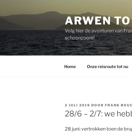
Spring
naar
ARWEN TO
de
inhoud
Volg hier de avonturen van Fra
schoonzoon)!
Home
Onze reisroute tot nu
GEPLAATST
2 JULI 2019
DOOR
FRANK BOU
OP
28/6 – 2/7: we heb
28 juni: vertrokken toen de b