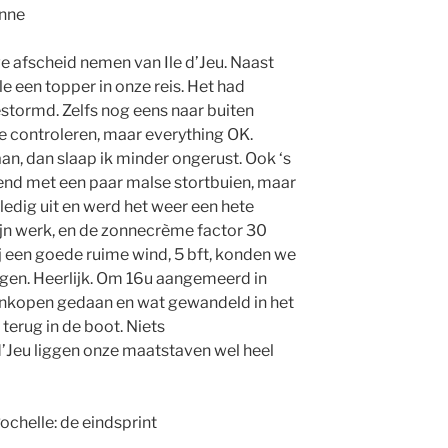
onne
we afscheid nemen van Ile d’Jeu. Naast
e een topper in onze reis. Het had
tormd. Zelfs nog eens naar buiten
e controleren, maar everything OK.
an, dan slaap ik minder ongerust. Ook ‘s
d met een paar malse stortbuien, maar
lledig uit en werd het weer een hete
ijn werk, en de zonnecrème factor 30
 een goede ruime wind, 5 bft, konden we
eggen. Heerlijk. Om 16u aangemeerd in
inkopen gedaan en wat gewandeld in het
terug in de boot. Niets
’Jeu liggen onze maatstaven wel heel
ochelle: de eindsprint