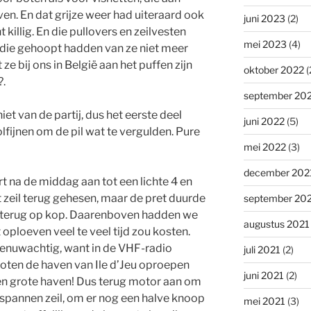
even. En dat grijze weer had uiteraard ook
juni 2023
(2)
killig. En die pullovers en zeilvesten
mei 2023
(4)
die gehoopt hadden van ze niet meer
e bij ons in België aan het puffen zijn
oktober 2022
(
?.
september 20
et van de partij, dus het eerste deel
juni 2022
(5)
lfijnen om de pil wat te vergulden. Pure
mei 2022
(3)
december 202
 na de middag aan tot een lichte 4 en
t zeil terug gehesen, maar de pret duurde
september 20
e terug op kop. Daarenboven hadden we
augustus 2021
oploeven veel te veel tijd zou kosten.
nuwachtig, want in de VHF-radio
juli 2021
(2)
ten de haven van Ile d’Jeu oproepen
juni 2021
(2)
geen grote haven! Dus terug motor aan om
espannen zeil, om er nog een halve knoop
mei 2021
(3)