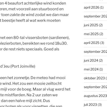
en 4 beaufort achterlijke wind konden
april 2026
(1)
deren, met voorzeil aan stuurboord en
r toen zakte de wind zodat we dan maar
september 20
t beestje heeft al wat werk moeten
juni 2025
(2)
mei 2025
(2)
met een 80-tal vissersboten (sardienen),
april 2025
(3)
 plezierboten, bereikten we rond 18u30.
 de rest niets speciaals. Goed als
september 20
juni 2024
(2)
 d’Jeu (Port Joinville)
mei 2024
(1)
een het zonnetje. De meteo had mooi
oktober 2023
(
 wind. Het zou een mooie zeiltocht
september 20
ijl voor de boeg. Maar al vlug werd het
te mistflarden. Na 2 uur zaten we
augustus 2023
 dan een halve mijl zicht. Dus
juli 2023
(3)
or boten als voor visnetten, die aan