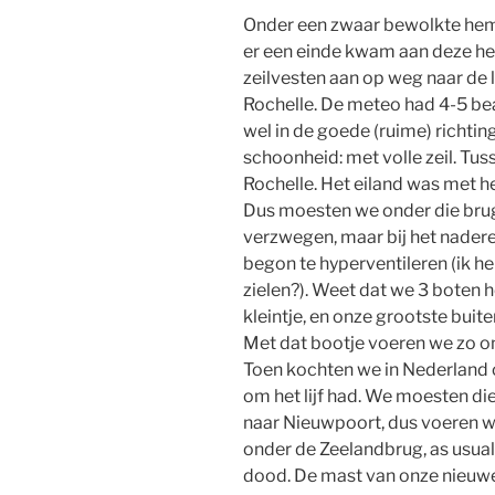
Onder een zwaar bewolkte hemel
er een einde kwam aan deze heer
zeilvesten aan op weg naar de l
Rochelle. De meteo had 4-5 bea
wel in de goede (ruime) richti
schoonheid: met volle zeil. Tus
Rochelle. Het eiland was met h
Dus moesten we onder die brug
verzwegen, maar bij het nader
begon te hyperventileren (ik he
zielen?). Weet dat we 3 boten
kleintje, en onze grootste bui
Met dat bootje voeren we zo o
Toen kochten we in Nederland o
om het lijf had. We moesten d
naar Nieuwpoort, dus voeren w
onder de Zeelandbrug, as usual.
dood. De mast van onze nieuw