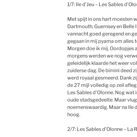
1/7: Ile d’Jeu – Les Sables d’Ol
Met spijt in ons hart moesten 
Dartmouth, Guernsey en Belle Il
vannacht goed geregend en ges
gegaan in mij pyama om alles t
Morgen doe ik mij. Oordopjes a
morgens werden we nog verwen
geleidelijk klaarde het weer vo
zuiderse dag. De bimini deed z
werd royaal gesmeerd. Dank zij
de 27 mijl volledig op zeil afl
Les Sables d’Olonne. Nog wat 
oude stadsgedeelte. Maar vlug 
noemenswaardig. Maar na Ile d
hoog.
2/7: Les Sables d’Olonne – La R