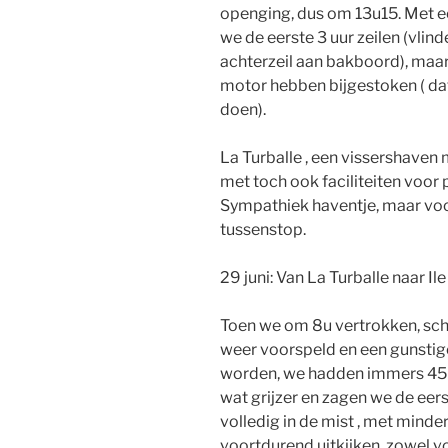
openging, dus om 13u15. Met e
we de eerste 3 uur zeilen (vlin
achterzeil aan bakboord), maa
motor hebben bijgestoken ( da
doen).
La Turballe , een vissershaven 
met toch ook faciliteiten voor
Sympathiek haventje, maar voor
tussenstop.
29 juni: Van La Turballe naar Ile
Toen we om 8u vertrokken, sch
weer voorspeld en een gunstige
worden, we hadden immers 45 m
wat grijzer en zagen we de eers
volledig in de mist , met minder
voortdurend uitkijken, zowel vo