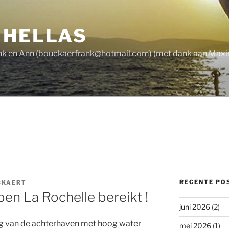
 HELLAS
nk en Ann (
bouckaerfrank@hotmail.com
) (met dank aan Maxi
RECENTE PO
CKAERT
ben La Rochelle bereikt !
juni 2026
(2)
rug van de achterhaven met hoog water
mei 2026
(1)