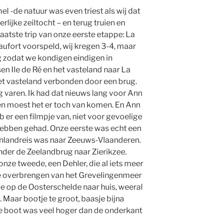
 -de natuur was even triest als wij dat
lijke zeiltocht – en terug truien en
aatste trip van onze eerste etappe: La
ufort voorspeld, wij kregen 3-4, maar
ng zodat we kondigen eindigen in
sen Ile de Ré en het vasteland naar La
et vasteland verbonden door een brug.
 varen. Ik had dat nieuws lang voor Ann
en moest het er toch van komen. En Ann
b er een filmpje van, niet voor gevoelige
 hebben gehad. Onze eerste was echt een
tenlandreis was naar Zeeuws-Vlaanderen.
nder de Zeelandbrug naar Zierikzee.
nze tweede, een Dehler, die al iets meer
ie overbrengen van het Grevelingenmeer
e op de Oosterschelde naar huis, weeral
 Maar bootje te groot, baasje bijna
e boot was veel hoger dan de onderkant