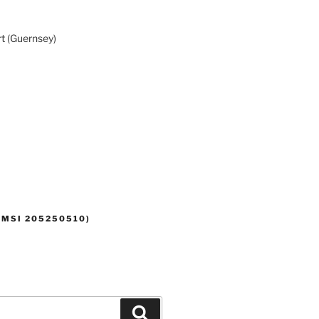
rt (Guernsey)
MMSI 205250510)
Zoeken