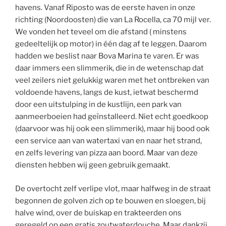
havens. Vanaf Riposto was de eerste haven in onze
richting (Noordoosten) die van La Rocella, ca 70 mijl ver.
We vonden het teveel om die afstand ( minstens
gedeeltelijk op motor) in één dag af te leggen. Daarom
hadden we beslist naar Bova Marina te varen. Er was
daar immers een slimmerik, die in de wetenschap dat
veel zeilers niet gelukkig waren met het ontbreken van
voldoende havens, langs de kust, ietwat beschermd
door een uitstulping in de kustlijn, een park van
aanmeerboeien had geïnstalleerd. Niet echt goedkoop
(daarvoor was hij ook een slimmerik), maar hij bood ook
een service aan van watertaxi van en naar het strand,
en zelfs levering van pizza aan boord. Maar van deze
diensten hebben wij geen gebruik gemaakt.
De overtocht zelf verlipe vlot, maar halfweg in de straat
begonnen de golven zich op te bouwen en sloegen, bij
halve wind, over de buiskap en trakteerden ons
geregeld op een gratis zoutwaterdouche. Maar dankzij