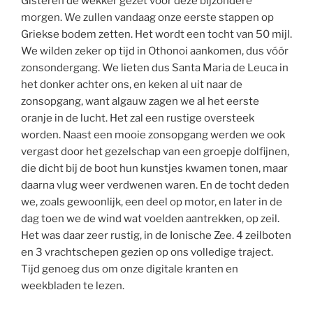
Gisteren de wekker gezet voor deze bijzondere
morgen. We zullen vandaag onze eerste stappen op
Griekse bodem zetten. Het wordt een tocht van 50 mijl.
We wilden zeker op tijd in Othonoi aankomen, dus vóór
zonsondergang. We lieten dus Santa Maria de Leuca in
het donker achter ons, en keken al uit naar de
zonsopgang, want algauw zagen we al het eerste
oranje in de lucht. Het zal een rustige oversteek
worden. Naast een mooie zonsopgang werden we ook
vergast door het gezelschap van een groepje dolfijnen,
die dicht bij de boot hun kunstjes kwamen tonen, maar
daarna vlug weer verdwenen waren. En de tocht deden
we, zoals gewoonlijk, een deel op motor, en later in de
dag toen we de wind wat voelden aantrekken, op zeil.
Het was daar zeer rustig, in de Ionische Zee. 4 zeilboten
en 3 vrachtschepen gezien op ons volledige traject.
Tijd genoeg dus om onze digitale kranten en
weekbladen te lezen.