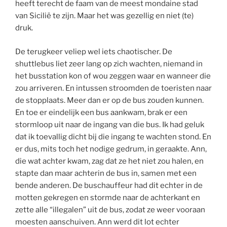
heeft terecht de faam van de meest mondaine stad
van Sicilië te zijn. Maar het was gezellig en niet (te)
druk.
De terugkeer veliep wel iets chaotischer. De
shuttlebus liet zeer lang op zich wachten, niemand in
het busstation kon of wou zeggen waar en wanneer die
zou arriveren. En intussen stroomden de toeristen naar
de stopplaats. Meer dan er op de bus zouden kunnen.
En toe er eindelijk een bus aankwam, brak er een
stormloop uit naar de ingang van die bus. Ik had geluk
dat ik toevallig dicht bij die ingang te wachten stond. En
er dus, mits toch het nodige gedrum, in geraakte. Ann,
die wat achter kwam, zag dat ze het niet zou halen, en
stapte dan maar achterin de bus in, samen met een
bende anderen. De buschauffeur had dit echter in de
motten gekregen en stormde naar de achterkant en
zette alle “illegalen” uit de bus, zodat ze weer vooraan
moesten aanschuiven. Ann werd dit lot echter