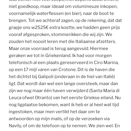
niet goedkoop, maar ideaal om volumineuze inkopen,
voornamelijk waterflessen (en bier), naar de boot te
brengen. Tot we achteraf zagen, op de rekening, dat dat
grapje ons w2525€ extra kostte, we hadden geen prijs
vooraf afgesproken, stommerikken die wij zijn. We
zouden het noooit leren met die Italiaanse afzetters.
Maar onze voorraad is terug aangevuld. Hiermee
geraken we tot in Griekenland. Ik had voor morgen
telefonisch al een plaats gereserveerd in Ciro Marina,
op een 17 mijl varen van Crotone. Dit is de haven die
het dichtst bij Galipoli (onderaan in de hiel van Italië)
ligt. Dat wordt dan wel een lange oversteek, maar dan
zijn we nog maar één haven verwijderd (Santa Maria di
Leuca ofwel Otranto) van het eerste Griekse eiland. Nu
nog ligplaatse bekomen, want ik heb er al heel wat tijd
ingestoken, maar men vertikt het daar om te
antwoorden op mijn mails, of op de verzoeken via
Navily, of om de telefoon op te nemen. We zien wel. En