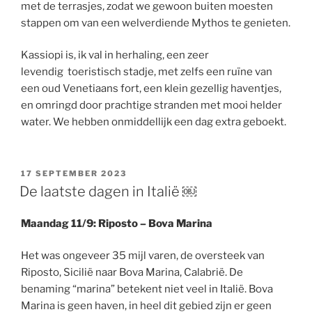
met de terrasjes, zodat we gewoon buiten moesten
stappen om van een welverdiende Mythos te genieten.
Kassiopi is, ik val in herhaling, een zeer
levendig toeristisch stadje, met zelfs een ruïne van
een oud Venetiaans fort, een klein gezellig haventjes,
en omringd door prachtige stranden met mooi helder
water. We hebben onmiddellijk een dag extra geboekt.
GEPLAATST
17 SEPTEMBER 2023
OP
De laatste dagen in Italië ￼
Maandag 11/9: Riposto – Bova Marina
Het was ongeveer 35 mijl varen, de oversteek van
Riposto, Sicilië naar Bova Marina, Calabrië. De
benaming “marina” betekent niet veel in Italië. Bova
Marina is geen haven, in heel dit gebied zijn er geen