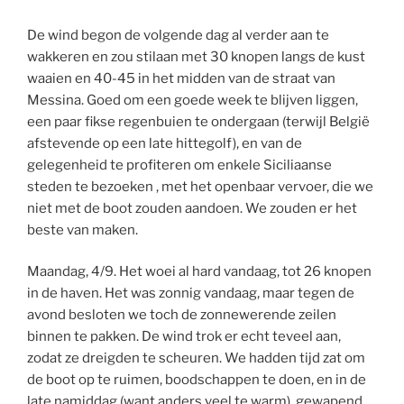
De wind begon de volgende dag al verder aan te
wakkeren en zou stilaan met 30 knopen langs de kust
waaien en 40-45 in het midden van de straat van
Messina. Goed om een goede week te blijven liggen,
een paar fikse regenbuien te ondergaan (terwijl België
afstevende op een late hittegolf), en van de
gelegenheid te profiteren om enkele Siciliaanse
steden te bezoeken , met het openbaar vervoer, die we
niet met de boot zouden aandoen. We zouden er het
beste van maken.
Maandag, 4/9. Het woei al hard vandaag, tot 26 knopen
in de haven. Het was zonnig vandaag, maar tegen de
avond besloten we toch de zonnewerende zeilen
binnen te pakken. De wind trok er echt teveel aan,
zodat ze dreigden te scheuren. We hadden tijd zat om
de boot op te ruimen, boodschappen te doen, en in de
late namiddag (want anders veel te warm), gewapend