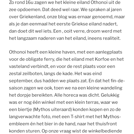
Zo rond 16u zagen we het kleine eiland Othonoi uit de
zee opdoemen. Dat deed wel raar. We spraken al jaren
over Griekenland, onze blog was ernaar genoemd, maar
als je dan eenmaal het eerste Griekse eiland nadert,
dan doet dit wel iets. Een , ooit verre, droom werd met
het langzaam naderen van het eiland, ineens realiteit.
Othonoi heeft een kleine haven, met een aanlegplaats
voor de obligate ferry, die het eiland met Korfoe en het
vasteland verbindt, en voor de rest plaats voor een
zestal zeilboten, langs de kade. Het was eind
september, dus hadden we plaats zat. En dat het fin-de-
saison zagen we ook, toen we na een kleine wandeling
het dorpje bereikten. Alle horeca was dicht. Gelukkig
was er nog één winkel met een klein terras, waar we
een biertje (Mythos uiteraard) konden kopen en zo de
langverwachte foto, met een T-shirt met het Mythos-
embleem én het bier in de hand, naar het thuisfront
konden sturen. Op onze vraag wist de winkelbediende