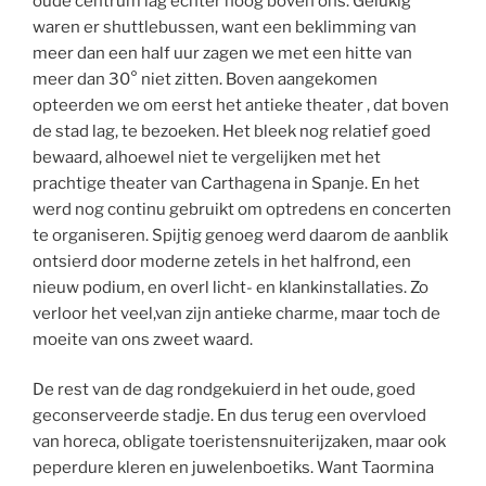
oude centrum lag echter hoog boven ons. Gelukig
waren er shuttlebussen, want een beklimming van
meer dan een half uur zagen we met een hitte van
meer dan 30° niet zitten. Boven aangekomen
opteerden we om eerst het antieke theater , dat boven
de stad lag, te bezoeken. Het bleek nog relatief goed
bewaard, alhoewel niet te vergelijken met het
prachtige theater van Carthagena in Spanje. En het
werd nog continu gebruikt om optredens en concerten
te organiseren. Spijtig genoeg werd daarom de aanblik
ontsierd door moderne zetels in het halfrond, een
nieuw podium, en overl licht- en klankinstallaties. Zo
verloor het veel,van zijn antieke charme, maar toch de
moeite van ons zweet waard.
De rest van de dag rondgekuierd in het oude, goed
geconserveerde stadje. En dus terug een overvloed
van horeca, obligate toeristensnuiterijzaken, maar ook
peperdure kleren en juwelenboetiks. Want Taormina