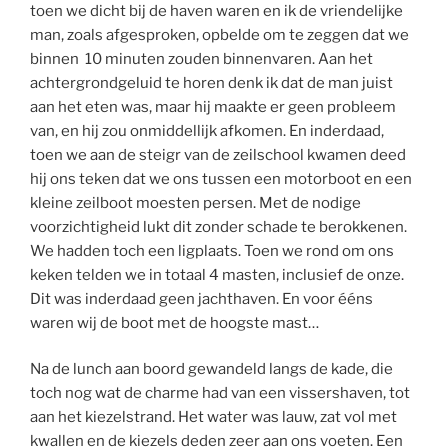
toen we dicht bij de haven waren en ik de vriendelijke
man, zoals afgesproken, opbelde om te zeggen dat we
binnen 10 minuten zouden binnenvaren. Aan het
achtergrondgeluid te horen denk ik dat de man juist
aan het eten was, maar hij maakte er geen probleem
van, en hij zou onmiddellijk afkomen. En inderdaad,
toen we aan de steigr van de zeilschool kwamen deed
hij ons teken dat we ons tussen een motorboot en een
kleine zeilboot moesten persen. Met de nodige
voorzichtigheid lukt dit zonder schade te berokkenen.
We hadden toch een ligplaats. Toen we rond om ons
keken telden we in totaal 4 masten, inclusief de onze.
Dit was inderdaad geen jachthaven. En voor ééns
waren wij de boot met de hoogste mast…
Na de lunch aan boord gewandeld langs de kade, die
toch nog wat de charme had van een vissershaven, tot
aan het kiezelstrand. Het water was lauw, zat vol met
kwallen en de kiezels deden zeer aan ons voeten. Een