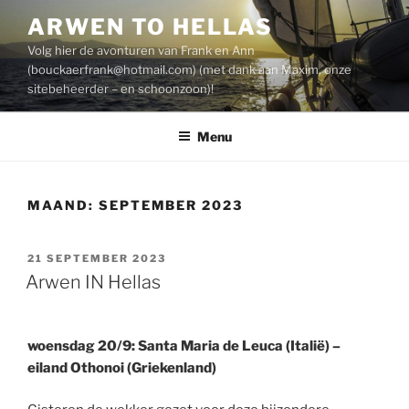
Spring
ARWEN TO HELLAS
naar
Volg hier de avonturen van Frank en Ann
de
(
bouckaerfrank@hotmail.com
) (met dank aan Maxim, onze
inhoud
sitebeheerder – en schoonzoon)!
Menu
MAAND:
SEPTEMBER 2023
GEPLAATST
21 SEPTEMBER 2023
OP
Arwen IN Hellas
woensdag 20/9: Santa Maria de Leuca (Italië) –
eiland Othonoi (Griekenland)