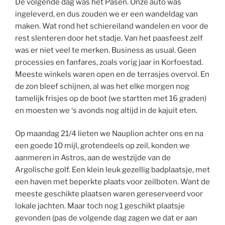
De volgende dag was het Pasen. Onze auto was
ingeleverd, en dus zouden we er een wandeldag van
maken. Wat rond het schiereiland wandelen en voor de
rest slenteren door het stadje. Van het paasfeest zelf
was er niet veel te merken. Business as usual. Geen
processies en fanfares, zoals vorig jaar in Korfoestad.
Meeste winkels waren open en de terrasjes overvol. En
de zon bleef schijnen, al was het elke morgen nog
tamelijk frisjes op de boot (we startten met 16 graden)
en moesten we ‘s avonds nog altijd in de kajuit eten.
Op maandag 21/4 lieten we Nauplion achter ons en na
een goede 10 mijl, grotendeels op zeil, konden we
aanmeren in Astros, aan de westzijde van de
Argolische golf. Een klein leuk gezellig badplaatsje, met
een haven met beperkte plaats voor zeilboten. Want de
meeste geschikte plaatsen waren gereserveerd voor
lokale jachten. Maar toch nog 1 geschikt plaatsje
gevonden (pas de volgende dag zagen we dat er aan