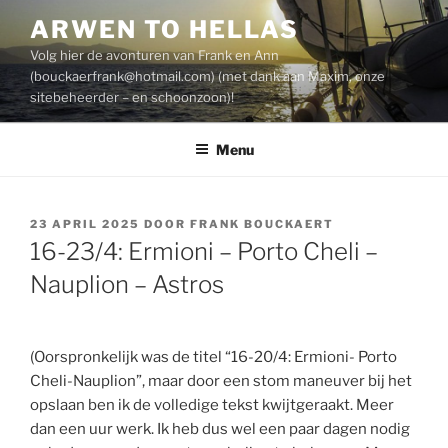
Spring
ARWEN TO HELLAS
naar
Volg hier de avonturen van Frank en Ann
de
(
bouckaerfrank@hotmail.com
) (met dank aan Maxim, onze
inhoud
sitebeheerder – en schoonzoon)!
Menu
GEPLAATST
23 APRIL 2025
DOOR
FRANK BOUCKAERT
OP
16-23/4: Ermioni – Porto Cheli –
Nauplion – Astros
(Oorspronkelijk was de titel “16-20/4: Ermioni- Porto
Cheli-Nauplion”, maar door een stom maneuver bij het
opslaan ben ik de volledige tekst kwijtgeraakt. Meer
dan een uur werk. Ik heb dus wel een paar dagen nodig