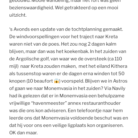
gebouwd. Mooie wandeling, maar het fort was geen
bezienswaardigheid. Wel getrakteerd op een mooi
uitzicht.
‘s Avonds een update van de tochtplanning gemaakt.
De windvoorspellingen voor het traject naar Kreta
waren niet van de poes. Het zou nog 2 dagen kalm
blijven, maar dan was het koekenbak. In het zuiden van
de Argolische golf, van waar we de oversteek (ca 110
mijl) naar Kreta zouden maken, met het eiland Kithera
als tussenstop waren er de dagen erna winden tot 50
knopen (10 beaufort
) voorspeld. Blijven we in Astros
of gaan we naar Monemvasia in het zuiden? Via Navily
had ik gelezen dat er in Monemvasia een behulpzame
vrijwillige “havenmeester” annex restauranthouder
was die ons kon adviseren. Een telefoontje naar hem
leerde ons dat Monemvasia voldoende beschut was en
dat hij voor ons een veilige ligplaats kon organiseren.
OK dan maar.