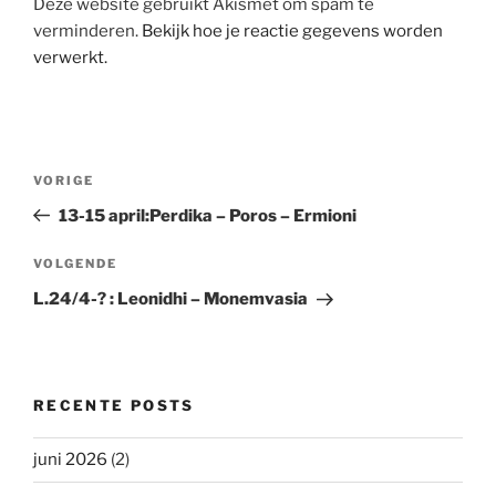
Deze website gebruikt Akismet om spam te
verminderen.
Bekijk hoe je reactie gegevens worden
verwerkt.
Berichtnavigatie
Vorig
VORIGE
bericht
13-15 april:Perdika – Poros – Ermioni
Volgend
VOLGENDE
bericht
L.24/4-? : Leonidhi – Monemvasia
RECENTE POSTS
juni 2026
(2)