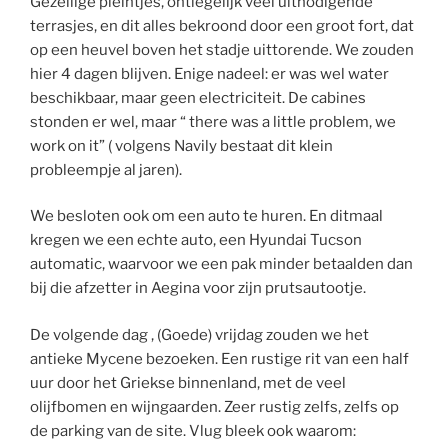
Gezellige pleintjes, ontiegelijk veel uitnodigende
terrasjes, en dit alles bekroond door een groot fort, dat
op een heuvel boven het stadje uittorende. We zouden
hier 4 dagen blijven. Enige nadeel: er was wel water
beschikbaar, maar geen electriciteit. De cabines
stonden er wel, maar “ there was a little problem, we
work on it” ( volgens Navily bestaat dit klein
probleempje al jaren).
We besloten ook om een auto te huren. En ditmaal
kregen we een echte auto, een Hyundai Tucson
automatic, waarvoor we een pak minder betaalden dan
bij die afzetter in Aegina voor zijn prutsautootje.
De volgende dag , (Goede) vrijdag zouden we het
antieke Mycene bezoeken. Een rustige rit van een half
uur door het Griekse binnenland, met de veel
olijfbomen en wijngaarden. Zeer rustig zelfs, zelfs op
de parking van de site. Vlug bleek ook waarom: