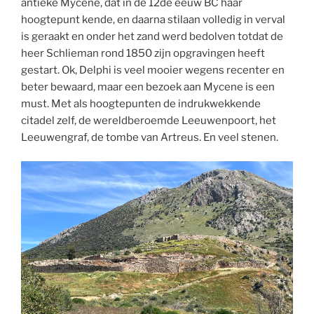
antieke Mycene, dat in de 12de eeuw BC haar
hoogtepunt kende, en daarna stilaan volledig in verval
is geraakt en onder het zand werd bedolven totdat de
heer Schlieman rond 1850 zijn opgravingen heeft
gestart. Ok, Delphi is veel mooier wegens recenter en
beter bewaard, maar een bezoek aan Mycene is een
must. Met als hoogtepunten de indrukwekkende
citadel zelf, de wereldberoemde Leeuwenpoort, het
Leeuwengraf, de tombe van Artreus. En veel stenen.