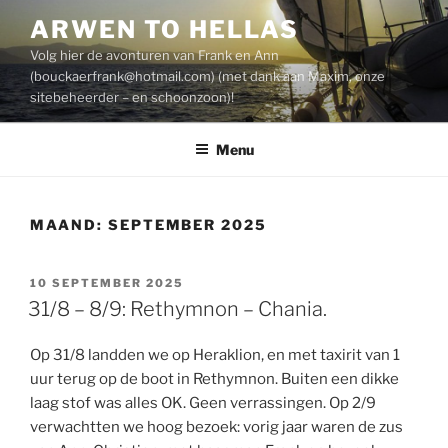
Spring
ARWEN TO HELLAS
naar
Volg hier de avonturen van Frank en Ann
de
(
bouckaerfrank@hotmail.com
) (met dank aan Maxim, onze
inhoud
sitebeheerder – en schoonzoon)!
Menu
MAAND:
SEPTEMBER 2025
GEPLAATST
10 SEPTEMBER 2025
OP
31/8 – 8/9: Rethymnon – Chania.
Op 31/8 landden we op Heraklion, en met taxirit van 1
uur terug op de boot in Rethymnon. Buiten een dikke
laag stof was alles OK. Geen verrassingen. Op 2/9
verwachtten we hoog bezoek: vorig jaar waren de zus