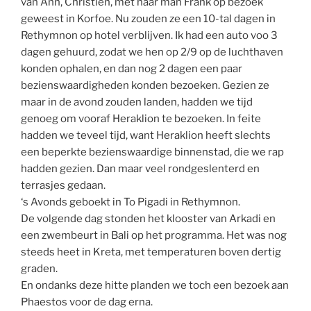
van Ann, Christien, met haar man Frank op bezoek
geweest in Korfoe. Nu zouden ze een 10-tal dagen in
Rethymnon op hotel verblijven. Ik had een auto voo 3
dagen gehuurd, zodat we hen op 2/9 op de luchthaven
konden ophalen, en dan nog 2 dagen een paar
bezienswaardigheden konden bezoeken. Gezien ze
maar in de avond zouden landen, hadden we tijd
genoeg om vooraf Heraklion te bezoeken. In feite
hadden we teveel tijd, want Heraklion heeft slechts
een beperkte bezienswaardige binnenstad, die we rap
hadden gezien. Dan maar veel rondgeslenterd en
terrasjes gedaan.
‘s Avonds geboekt in To Pigadi in Rethymnon.
De volgende dag stonden het klooster van Arkadi en
een zwembeurt in Bali op het programma. Het was nog
steeds heet in Kreta, met temperaturen boven dertig
graden.
En ondanks deze hitte planden we toch een bezoek aan
Phaestos voor de dag erna.