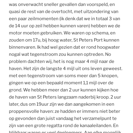
was onverwacht sneller gevallen dan voorspeld, en
quasi de rest van de overtocht, met uitzondering van
een paar zeilmomenten (ik denk dat we in totaal 3 van
de 14 uur op zeil hebben kunnen varen) hebben we de
motor moeten gebruiken. We waren op schema, en
zouden om 17u, bij hoog water, St Peters Port kunnen
binnenvaren. Ik had wel gezien dat er rond hoogwater
nogal wat tegenstroom zou kunnen optreden. No
problem dachten wij, het is nog maar 4 mijl naar de
haven. Het zijn de langste 4 mijl uit ons leven geweest.
met een tegenstroom van soms meer dan 5 knopen,
gingen we op een bepaald moment 1,1 mijl over de
grond. We hebben meer dan 2 uur kunnen kijken hoe
de haven van St Peters langzaam naderbij kroop. 2 uur
later, dus om 19uur zijn we dan aangekomen in een
proppensvolle haven: ze hadden er immers niet beter
op gevonden dan juist vandaag het verzamelpunt te
zijn van een grote regatta rond de kanaaleilanden. En
blijkbaar waren er veel deelnemers. Aan elke mogelijk