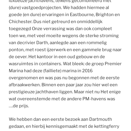
luxueuze jachthavens, telkens gecombineerd met
(dure) vastgoedprojecten. We hadden hiermee al
goede (en dure) ervaringen in Eastbourne, Brighton en
Chichester. Dus niet getreurd en onmiddellijk
toegezegd Onze verrassing was dan ook compleet
toen we, met veel moeite wegens de sterke stroming
van decrivier Darth, aanlegde aan een rommelig
ponton, met roest ijzerwerk en een gammele brug naar
de oever. Het kantoor in een oud gebouw en de
wasruimtes in containers. Wat bleek: de groep Premier
Marina had deze (failliete) marina in 2016
overgenomen en was pas nu begonnen met de eerste
afbraakwerken. Binnen een paar jaar zou hier wel een
prestigieuze jachthaven liggen. Maar niet nu Het enige
wat overeenstemde met de andere PM-havens was
….de prijs.
We hebben dan een eerste bezoek aan Dartmouth
gedaan, en hierbij kennisgemaakt met de kettingferry