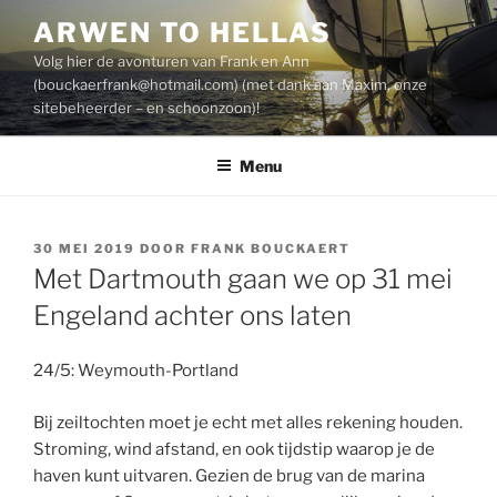
Spring
ARWEN TO HELLAS
naar
Volg hier de avonturen van Frank en Ann
de
(
bouckaerfrank@hotmail.com
) (met dank aan Maxim, onze
inhoud
sitebeheerder – en schoonzoon)!
Menu
GEPLAATST
30 MEI 2019
DOOR
FRANK BOUCKAERT
OP
Met Dartmouth gaan we op 31 mei
Engeland achter ons laten
24/5: Weymouth-Portland
Bij zeiltochten moet je echt met alles rekening houden.
Stroming, wind afstand, en ook tijdstip waarop je de
haven kunt uitvaren. Gezien de brug van de marina